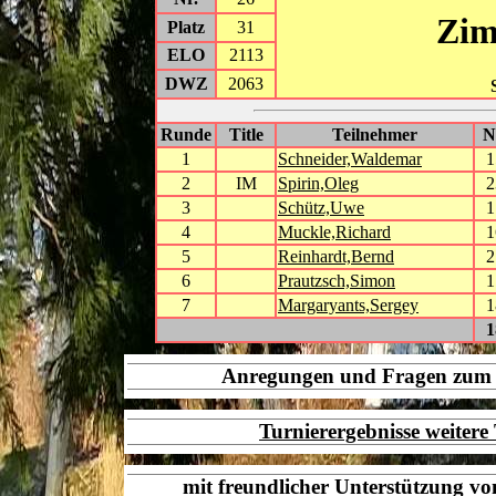
Zim
Platz
31
ELO
2113
DWZ
2063
Runde
Title
Teilnehmer
1
Schneider,Waldemar
1
2
IM
Spirin,Oleg
2
3
Schütz,Uwe
1
4
Muckle,Richard
1
5
Reinhardt,Bernd
2
6
Prautzsch,Simon
1
7
Margaryants,Sergey
1
1
Anregungen und Fragen zu
Turnierergebnisse weiter
mit freundlicher Unterstützung v