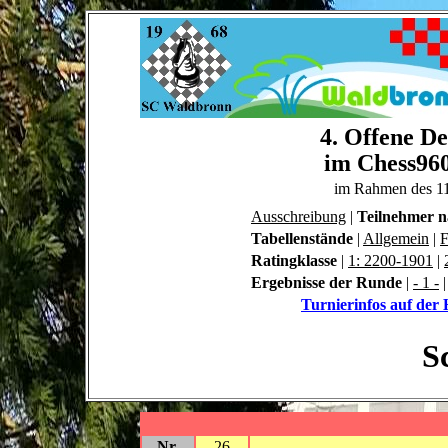
4. Offene De
im Chess960
im Rahmen des 1
Ausschreibung
|
Teilnehmer 
Tabellenstände
|
Allgemein
|
F
Ratingklasse
|
1: 2200-1901
|
Ergebnisse der Runde
|
- 1 -
Turnierinfos auf de
S
Nr.
26