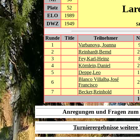
Lar
Platz
52
ELO
1989
DWZ
1949
S
Runde
Title
Teilnehmer
1
Varbanova, Joanna
2
Reinhardt,Bernd
2
3
Fey,Karl-Heinz
4
Körnlein,Daniel
2
5
Deppe,Leo
1
Blanco Villalba,José
6
2
Francisco
7
Becker,Reinhold
1
1
Anregungen und Fragen zu
Turnierergebnisse weiter