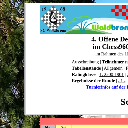
4. Offene De
im Chess960
im Rahmen des 1
Ausschreibung
|
Teilnehmer 
Tabellenstände
|
Allgemein
|
F
Ratingklasse
|
1: 2200-1901
|
Ergebnisse der Runde
|
- 1 -
Turnierinfos auf de
S
Nr.
36