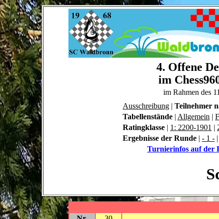
4. Offene De
im Chess960
im Rahmen des 1
Ausschreibung
|
Teilnehmer 
Tabellenstände
|
Allgemein
|
F
Ratingklasse
|
1: 2200-1901
|
Ergebnisse der Runde
|
- 1 -
Turnierinfos auf de
S
Nr.
30