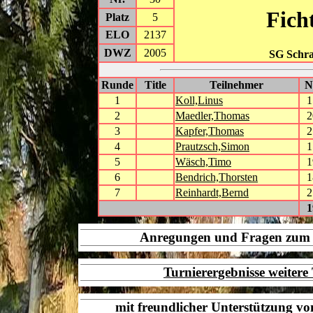
Fich
Platz
5
ELO
2137
DWZ
2005
SG Schr
Runde
Title
Teilnehmer
1
Koll,Linus
1
2
Maedler,Thomas
2
3
Kapfer,Thomas
2
4
Prautzsch,Simon
1
5
Wäsch,Timo
1
6
Bendrich,Thorsten
1
7
Reinhardt,Bernd
2
1
Anregungen und Fragen zu
Turnierergebnisse weiter
mit freundlicher Unterstützung v