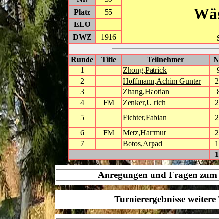
Wäs
Platz
55
ELO
DWZ
1916
Runde
Title
Teilnehmer
1
Zhong,Patrick
2
Hoffmann,Achim Gunter
2
3
Zhang,Haotian
4
FM
Zenker,Ulrich
2
5
Fichter,Fabian
2
6
FM
Metz,Hartmut
2
7
Botos,Arpad
1
1
Anregungen und Fragen zu
Turnierergebnisse weiter