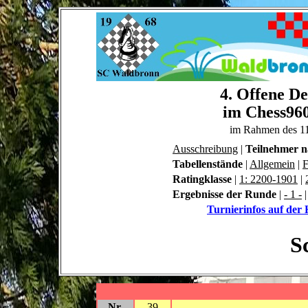
4. Offene De
im Chess960
im Rahmen des 1
Ausschreibung
|
Teilnehmer 
Tabellenstände
|
Allgemein
|
F
Ratingklasse
|
1: 2200-1901
|
Ergebnisse der Runde
|
- 1 -
Turnierinfos auf de
S
Nr.
39