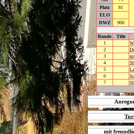
Platz
81
ELO
DWZ
900
Runde
Title
1
W
2
D
3
sp
4
Sh
5
L
6
Sc
7
S
Anregu
Tur
mit freundl