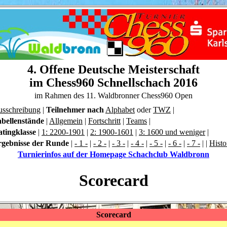
4. Offene Deutsche Meisterschaft
im Chess960 Schnellschach 2016
im Rahmen des 11. Waldbronner Chess960 Open
sschreibung
|
Teilnehmer nach
Alphabet
oder
TWZ
|
bellenstände
|
Allgemein
|
Fortschritt
|
Teams
|
tingklasse
|
1: 2200-1901
|
2: 1900-1601
|
3: 1600 und weniger
|
rgebnisse der Runde
|
- 1 -
|
- 2 -
|
- 3 -
|
- 4 -
|
- 5 -
|
- 6 -
|
- 7 -
|
|
Histo
Turnierinfos auf der Homepage Schachclub Waldbronn
Scorecard
Scorecard