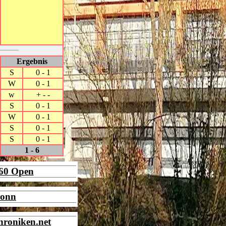
Ergebnis
S
0 - 1
W
0 - 1
w
+ - -
S
0 - 1
W
0 - 1
S
0 - 1
S
0 - 1
1 - 6
960 Open
ronn
hroniken.net