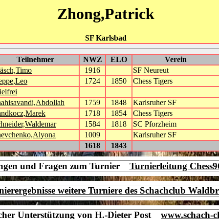
Zhong,Patrick
SF Karlsbad
Teilnehmer
NWZ
ELO
Verein
äsch,Timo
1916
SF Neureut
eppe,Leo
1724
1850
Chess Tigers
ielfrei
ahisavandi,Abdollah
1759
1848
Karlsruher SF
andkocz,Marek
1718
1854
Chess Tigers
hneider,Waldemar
1584
1818
SC Pforzheim
hevchenko,Alyona
1009
Karlsruher SF
1618
1843
ngen und Fragen zum Turnier
Turnierleitung Chess
nierergebnisse weitere Turniere des Schachclub Waldb
icher Unterstützung von H.-Dieter Post
www.schach-c