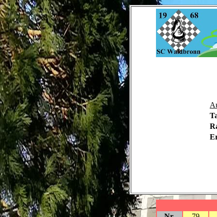
Au
Ta
Ra
E
Nr.
79