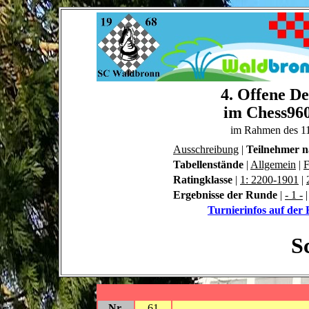
4. Offene De
im Chess960
im Rahmen des 1
Ausschreibung
|
Teilnehmer 
Tabellenstände
|
Allgemein
|
F
Ratingklasse
|
1: 2200-1901
|
Ergebnisse der Runde
|
- 1 -
Turnierinfos auf de
S
Nr.
61