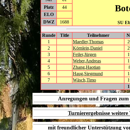
Bot
Platz
44
ELO
DWZ
1688
SU Eb
Runde
Title
Teilnehmer
1
Maedler,Thomas
2
2
Körnlein,Daniel
2
3
Feiler,Jürgen
1
4
Weber,Andreas
1
5
Zhang,Haotian
6
Haug,Siegmund
1
7
Wäsch,Timo
1
1
Anregungen und Fragen zu
Turnierergebnisse weiter
mit freundlicher Unterstützung v