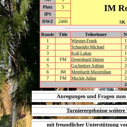
IM Ro
Platz
5
IPS
DWZ
2400
SK 
Runde
Title
Teilnehmer
1
Wiesner,Frank
1
2
Schneider,Michael
2
3
Koll,Lukas
1
4
FM
Degenhard,Simon
2
5
Gschnitzer,Adrian
2
6
IM
Meinhardt,Maximilian
2
7
FM
Muckle,Julius
2
2
Anregungen und Fragen zu
Turnierergebnisse weiter
mit freundlicher Unterstützung v