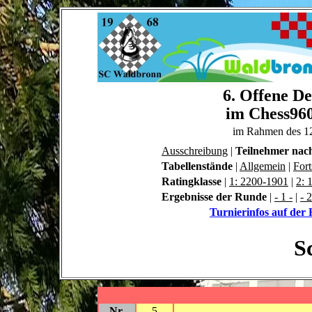
6. Offene De
im Chess960
im Rahmen des 1
Ausschreibung
|
Teilnehmer nac
Tabellenstände
|
Allgemein
|
Fort
Ratingklasse
|
1: 2200-1901
|
2: 
Ergebnisse der Runde
|
- 1 -
|
- 2
Turnierinfos auf de
S
Nr.
5