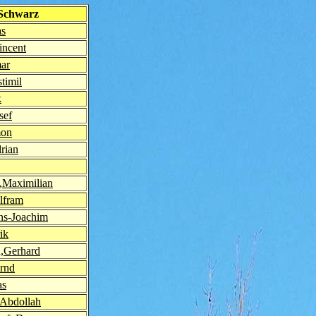
 Schwarz
as
ncent
ar
timil
k
sef
mon
rian
,Maximilian
lfram
ns-Joachim
ik
,Gerhard
rnd
as
,Abdollah