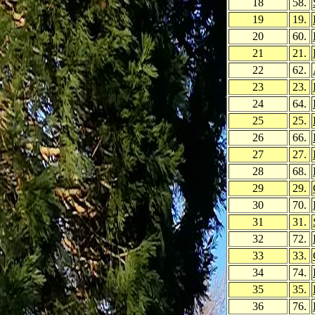
18
58.
19
19.
20
60.
21
21.
22
62.
23
23.
24
64.
25
25.
26
66.
27
27.
28
68.
29
29.
30
70.
31
31.
32
72.
33
33.
34
74.
35
35.
36
76.