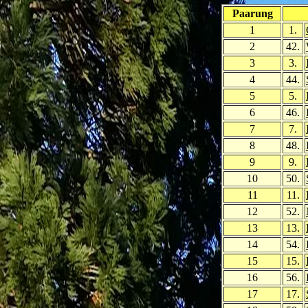
Paarung
1
1.
2
42.
3
3.
4
44.
5
5.
6
46.
7
7.
8
48.
9
9.
10
50.
11
11.
12
52.
13
13.
14
54.
15
15.
16
56.
17
17.