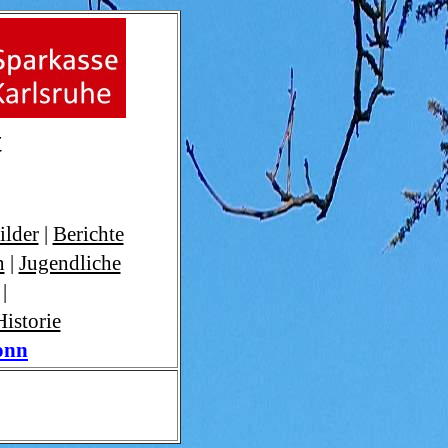
t
ilder
|
Berichte
n
|
Jugendliche
|
Historie
onn