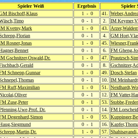
Spieler Weiß
Ergebnis
Spieler
GM Bischoff,Klaus
1 - 0
41.
Weber,Andre
Wäsch,Timo
0 - 1
2.
IM Keymer,Vi
IM Kvetny,Mark
1 - 0
43.
Arzer,Waldem
Schrepp,Florian
0 - 1
4.
GM Hort,Vlas
IM Rosner,Jonas
1 - 0
45.
Wiesner,Fran
Hagner,Bennet
0 - 1
6.
FM Gheng,Jo
IM Gschnitzer,Oswald,Dr.
1 - 0
47.
Prautzsch,Si
Fischbach,Gerald
0 - 1
8.
Gschnitzer,Ad
FM Schnepp,Gunnar
1 - 0
49.
Dosch,Stefan
Schnepel,Thomas
0 - 1
10.
IM Meinhardt
FM Ruff,Maximilian
1 - 0
51.
Neidhardt,Wo
Nicolai,Oliver
0 - 1
12.
FM Vatter,Ha
FM Zuse,Peter
0 - 1
53.
Stobbe,Freder
Pfenning,Uwe,Prof. Dr.
0 - 1
14.
FM Lorscheid
FM Degenhard,Simon
1 - 0
55.
Kuppinger,Be
Haug,Siegmund
0 - 1
16.
Kapfer,Thom
Schrepp,Martin,Dr.
1 - 0
57.
Shahisavandi