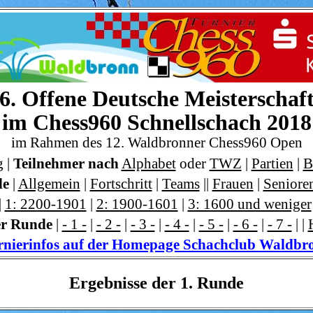
6. Offene Deutsche Meisterschaf
im Chess960 Schnellschach 2018
im Rahmen des 12. Waldbronner Chess960 Open
g
|
Teilnehmer nach
Alphabet
oder
TWZ
|
Partien
|
B
de
|
Allgemein
|
Fortschritt
|
Teams
||
Frauen
|
Seniore
|
1: 2200-1901
|
2: 1900-1601
|
3: 1600 und weniger
er Runde
|
- 1 -
|
- 2 -
|
- 3 -
|
- 4 -
|
- 5 -
|
- 6 -
|
- 7 -
|
|
rnierinfos auf der Homepage Schachclub Waldbr
Ergebnisse der 1. Runde