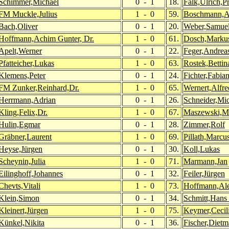
Schimmer,Michael
0 - 1
18.
Falk,Ulrich,Pr
FM Muckle,Julius
1 - 0
59.
Boschmann,A
Bach,Oliver
0 - 1
20.
Weber,Samue
Hoffmann,Achim Gunter, Dr.
1 - 0
61.
Dosch,Marku
Apelt,Werner
0 - 1
22.
Feger,Andrea
Pfatteicher,Lukas
1 - 0
63.
Rostek,Bettin
Klemens,Peter
0 - 1
24.
Fichter,Fabia
FM Zunker,Reinhard,Dr.
1 - 0
65.
Wernert,Alfre
Herrmann,Adrian
0 - 1
26.
Schneider,Mi
Kling,Felix,Dr.
1 - 0
67.
Maszewski,M
Hulin,Egmar
0 - 1
28.
Zimmer,Rolf
Gräbner,Laurent
1 - 0
69.
Pillath,Marcu
Heyse,Jürgen
0 - 1
30.
Koll,Lukas
Scheynin,Julia
1 - 0
71.
Marmann,Jan
Eilinghoff,Johannes
0 - 1
32.
Feiler,Jürgen
Chevts,Vitali
1 - 0
73.
Hoffmann,Al
Klein,Simon
0 - 1
34.
Schmitt,Hans 
Kleinert,Jürgen
1 - 0
75.
Keymer,Cecil
Künkel,Nikita
0 - 1
36.
Fischer,Dietm