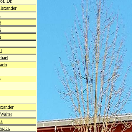
of. Dr.
lexander
l
s
s
a
n
d
chael
ario
s
exander
Walter
ia
ar,Dr.