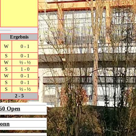
Ergebnis
W
0 - 1
S
0 - 1
W
½ - ½
S
1 - 0
W
0 - 1
S
0 - 1
S
½ - ½
2 - 5
960 Open
ronn