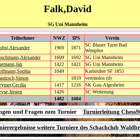
Falk,David
SG Uni Mannheim
Teilnehmer
NWZ
IPS
Verein
SC Blauer Turm Bad
obst,Alexander
1969
1871
Wimpfen
oschmann,Alexander
1609
1692
SG Uni Mannheim
armann,Jan
1422
1421
SG Uni Mannheim
offmann,Sophia
1049
Karlsruher SF 1853
autzsch,Simon
1819
vereinslos (d)
ymer,Cecilia
1417
1216
SK Gau-Algesheim
yse,Jürgen
1426
SC Weitenung
1482
1604
ngen und Fragen zum Turnier
Turnierleitung Chess
nierergebnisse weitere Turniere des Schachclub Waldb