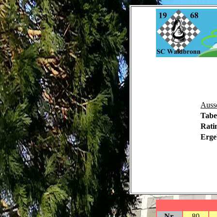
Auss
Tabe
Rati
Erge
Nr.
80