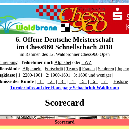
6. Offene Deutsche Meisterschaft
im Chess960 Schnellschach 2018
im Rahmen des 12. Waldbronner Chess960 Open
chreibung
|
Teilnehmer nach
Alphabet
oder
TWZ
|
llenstände
|
Allgemein
|
Fortschritt
|
Teams
||
Frauen
|
Senioren
|
Jugend
ngklasse
|
1: 2200-1901
|
2: 1900-1601
|
3: 1600 und weniger
|
bnisse der Runde
|
- 1 -
|
- 2 -
|
- 3 -
|
- 4 -
|
- 5 -
|
- 6 -
|
- 7 -
|
|
Historie
Turnierinfos auf der Homepage Schachclub Waldbronn
Scorecard
Scorecard