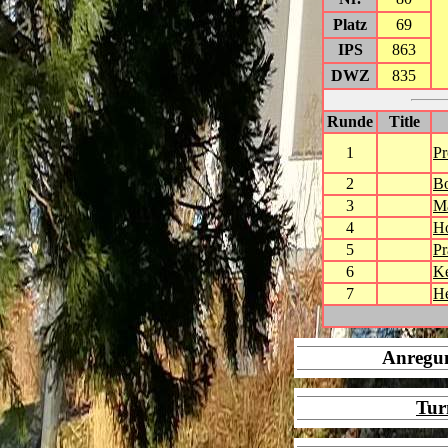
Platz
69
IPS
863
DWZ
835
Runde
Title
1
Pr
2
B
3
M
4
H
5
Pr
6
Ke
7
He
Anregu
Tur