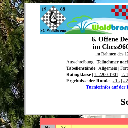
6. Offene De
im Chess960
im Rahmen des 1
Ausschreibung
|
Teilnehmer nac
Tabellenstände
|
Allgemein
|
Fort
Ratingklasse
|
1: 2200-1901
|
2: 
Ergebnisse der Runde
|
- 1 -
|
- 2
Turnierinfos auf de
S
Nr.
73