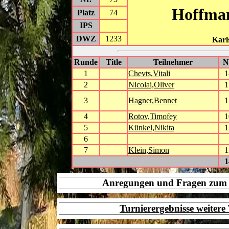
Hoffma
Platz
74
IPS
DWZ
1233
Karl
Runde
Title
Teilnehmer
1
Chevts,Vitali
1
2
Nicolai,Oliver
1
3
Hagner,Bennet
1
4
Rotov,Timofey
1
5
Künkel,Nikita
1
6
7
Klein,Simon
1
1
Anregungen und Fragen zu
Turnierergebnisse weiter