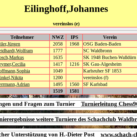
Eilinghoff,Johannes
vereinslos (e)
Teilnehmer
NWZ
IPS
Verein
iler,Jürgen
2058
1968
OSG Baden-Baden
idhardt,Wolfram
1777
SC Waldbronn
osch,Markus
1635
SK 1948 Buchen-Walldürn
ymer,Cecilia
1417
1216
SK Gau-Algesheim
offmann,Sophia
1049
Karlsruher SF 1853
nkel,Nikita
1200
vereinslos (f)
rrmann,Adrian
1495
1560
SF Karlsbad
1519
1581
ngen und Fragen zum Turnier
Turnierleitung Chess
nierergebnisse weitere Turniere des Schachclub Waldb
icher Unterstützung von H.-Dieter Post
www.schach-c