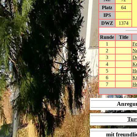
Platz
64
IPS
DWZ
1374
Runde
Title
1
Fe
2
Ne
3
D
4
Ke
5
H
6
Kü
7
He
Anregu
Tur
mit freundl