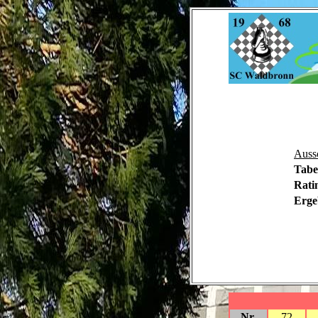
Auss
Tabe
Rati
Erge
Nr.
72