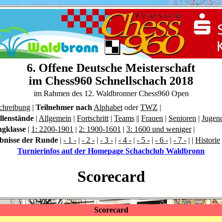
6. Offene Deutsche Meisterschaft
im Chess960 Schnellschach 2018
im Rahmen des 12. Waldbronner Chess960 Open
chreibung
|
Teilnehmer nach
Alphabet
oder
TWZ
|
llenstände
|
Allgemein
|
Fortschritt
|
Teams
||
Frauen
|
Senioren
|
Jugend
ngklasse
|
1: 2200-1901
|
2: 1900-1601
|
3: 1600 und weniger
|
bnisse der Runde
|
- 1 -
|
- 2 -
|
- 3 -
|
- 4 -
|
- 5 -
|
- 6 -
|
- 7 -
|
|
Historie
Turnierinfos auf der Homepage Schachclub Waldbronn
Scorecard
Scorecard