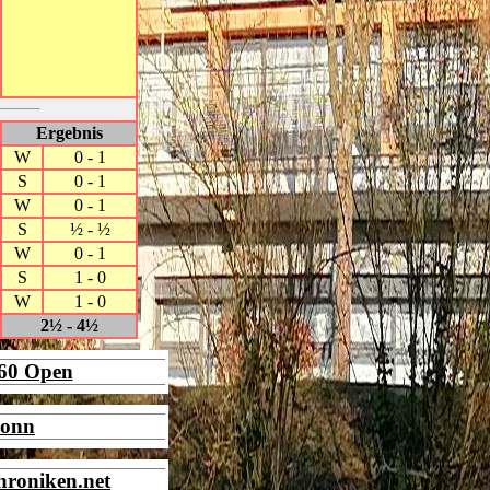
Ergebnis
W
0 - 1
S
0 - 1
W
0 - 1
S
½ - ½
W
0 - 1
S
1 - 0
W
1 - 0
2½ - 4½
960 Open
ronn
hroniken.net