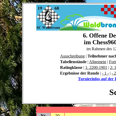
6. Offene De
im Chess960
im Rahmen des 1
Ausschreibung
|
Teilnehmer nac
Tabellenstände
|
Allgemein
|
Fort
Ratingklasse
|
1: 2200-1901
|
2: 
Ergebnisse der Runde
|
- 1 -
|
- 2
Turnierinfos auf de
S
Nr.
50