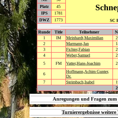
Schne
Platz
45
IPS
1781
DWZ
1773
SC P
Runde
Title
Teilnehmer
1
IM
Meinhardt,Maximilian
2
2
Marmann,Jan
1
3
Fichter,Fabian
2
4
Weber,Samuel
2
5
FM
Vatter,Hans-Joachim
2
Hoffmann,Achim Gunter,
6
Dr.
7
Steimbach,Isabel
1
2
Anregungen und Fragen zu
Turnierergebnisse weiter